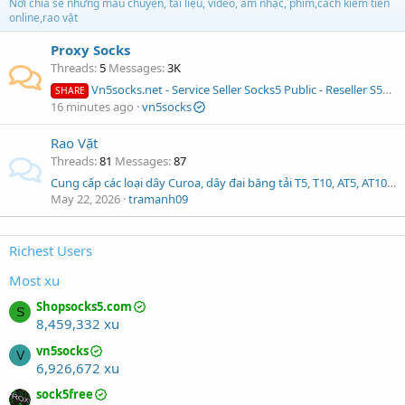
Nơi chia sẻ những mẩu chuyện, tài liệu, video, âm nhạc, phim,cách kiếm tiền
online,rao vặt
Proxy Socks
Threads
5
Messages
3K
Vn5socks.net - Service Seller Socks5 Public - Reseller S5Proxy
SHARE
16 minutes ago
vn5socks
Rao Vặt
Threads
81
Messages
87
Cung cấp các loại dây Curoa, dây đai băng tải T5, T10, AT5, AT10, AT20,2M, S3M,5V, 8V, B97, PLP8M
May 22, 2026
tramanh09
Richest Users
Most xu
Shopsocks5.com
S
8,459,332 xu
vn5socks
V
6,926,672 xu
sock5free