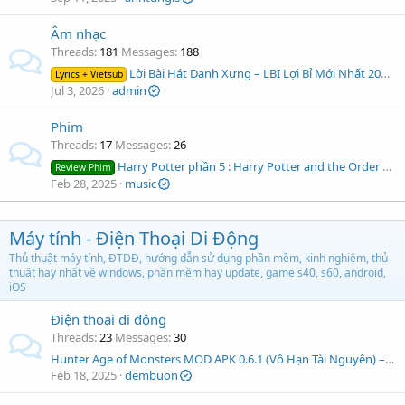
Âm nhạc
Threads
181
Messages
188
Lời Bài Hát Danh Xưng – LBI Lợi Bỉ Mới Nhất 2025 (Kèm Lời Dịch)
Lyrics + Vietsub
Jul 3, 2026
admin
Phim
Threads
17
Messages
26
Harry Potter phần 5 : Harry Potter and the Order of the Phoenix – Cuộc Chiến Phép Thuật Kéo Dài
Review Phim
Feb 28, 2025
music
Máy tính - Điện Thoại Di Động
Thủ thuật máy tính, ĐTDĐ, hướng dẫn sử dụng phần mềm, kinh nghiệm, thủ
thuật hay nhất về windows, phần mềm hay update, game s40, s60, android,
iOS
Điện thoại di động
Threads
23
Messages
30
Hunter Age of Monsters MOD APK 0.6.1 (Vô Hạn Tài Nguyên) – Trở Thành Thợ Săn Quái Vật Huyền Thoại
Feb 18, 2025
dembuon