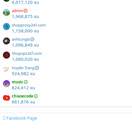
6,017,120 xu
admin
1,968,875 xu
shopproxy247.com
S
1,158,000 xu
anhtungls
1,096,849 xu
Shopvps247.com
S
1,060,020 xu
Huyền Trang
924,982 xu
music
824,412 xu
chiasecode
661,876 xu
Facebook Page