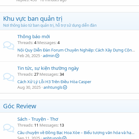
Khu vực ban quản trị
Nơi thông báo từ ban quản trị, hỗ trợ sử dụng diễn đàn
Thông báo mới
Threads
4
Messages
4
Nội Quy Diễn Đàn Forum Chuyên Nghiệp: Cách Xây Dựng Cộng Đồng Lành Mạnh và Hiệu Quả
Feb 26, 2025
admin
Tin tức, sự kiện thường ngày
Threads
27
Messages
34
Cách Xử Lý Lỗi H3 Trên Điều Hòa Casper
Aug 30, 2025
anhtungls
Góc Review
Sách - Truyện - Thơ
Threads
11
Messages
13
Câu chuyện về Đồng Bạc Hoa Xòe – Biểu tượng văn hóa và hạnh phúc
Sep 11, 2025
anhtungls