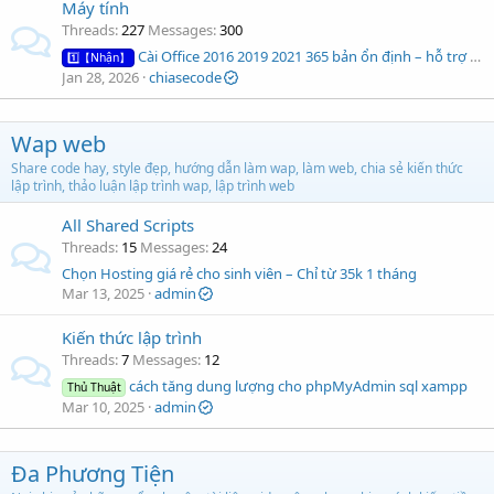
Máy tính
Threads
227
Messages
300
Cài Office 2016 2019 2021 365 bản ổn định – hỗ trợ từ xa
1️⃣【Nhận】
Jan 28, 2026
chiasecode
Wap web
Share code hay, style đẹp, hướng dẫn làm wap, làm web, chia sẻ kiến thức
lập trình, thảo luận lập trình wap, lập trình web
All Shared Scripts
Threads
15
Messages
24
Chọn Hosting giá rẻ cho sinh viên – Chỉ từ 35k 1 tháng
Mar 13, 2025
admin
Kiến thức lập trình
Threads
7
Messages
12
cách tăng dung lượng cho phpMyAdmin sql xampp
Thủ Thuật
Mar 10, 2025
admin
Đa Phương Tiện