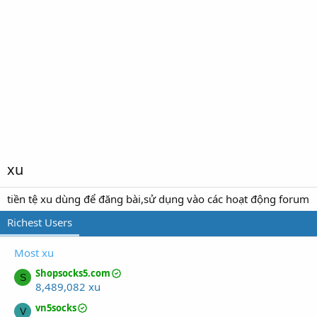
xu
tiền tệ xu dùng để đăng bài,sử dụng vào các hoạt động forum
Richest Users
Most xu
Shopsocks5.com
S
8,489,082 xu
vn5socks
V