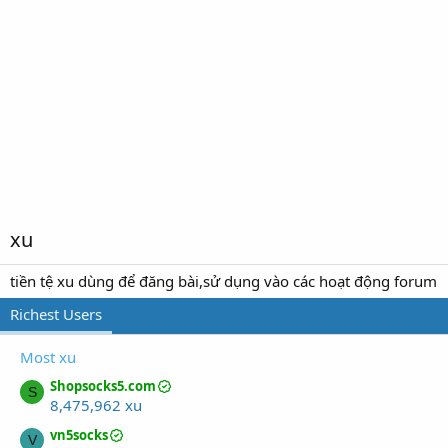
xu
tiền tệ xu dùng để đăng bài,sử dụng vào các hoạt động forum
Richest Users
Most xu
Shopsocks5.com
S
8,475,962 xu
vn5socks
V