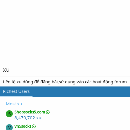
xu
tiền tệ xu dùng để đăng bài,sử dụng vào các hoạt động forum
Richest Users
Most xu
Shopsocks5.com
S
8,470,702 xu
vn5socks
V