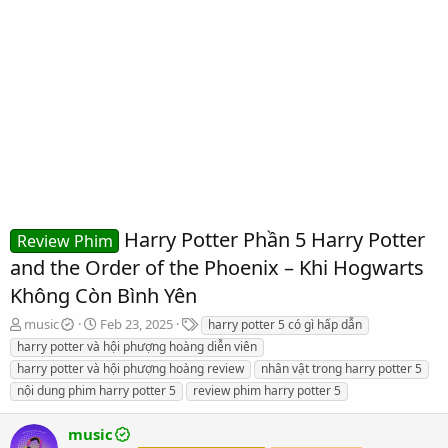
Harry Potter Phần 5 Harry Potter
Review Phim
and the Order of the Phoenix – Khi Hogwarts
Không Còn Bình Yên
T
S
T
music
Feb 23, 2025
harry potter 5 có gì hấp dẫn
h
t
a
harry potter và hội phượng hoàng diễn viên
r
a
g
harry potter và hội phượng hoàng review
nhân vật trong harry potter 5
e
r
s
nội dung phim harry potter 5
review phim harry potter 5
a
t
d
d
s
a
music