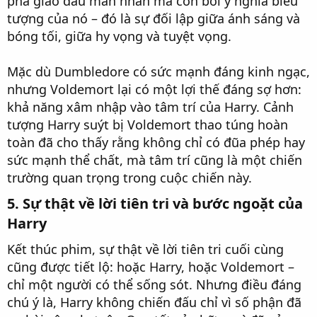
pha giao đấu mãn nhãn mà còn bởi ý nghĩa biểu
tượng của nó – đó là sự đối lập giữa ánh sáng và
bóng tối, giữa hy vọng và tuyệt vọng.
Mặc dù Dumbledore có sức mạnh đáng kinh ngạc,
nhưng Voldemort lại có một lợi thế đáng sợ hơn:
khả năng xâm nhập vào tâm trí của Harry. Cảnh
tượng Harry suýt bị Voldemort thao túng hoàn
toàn đã cho thấy rằng không chỉ có đũa phép hay
sức mạnh thể chất, mà tâm trí cũng là một chiến
trường quan trọng trong cuộc chiến này.
5. Sự thật về lời tiên tri và bước ngoặt của
Harry
Kết thúc phim, sự thật về lời tiên tri cuối cùng
cũng được tiết lộ: hoặc Harry, hoặc Voldemort –
chỉ một người có thể sống sót. Nhưng điều đáng
chú ý là, Harry không chiến đấu chỉ vì số phận đã