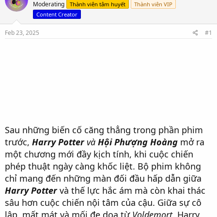
t
t
Moderating
Thành viên tâm huyết
Thành viên VIP
a
e
Content Creator
r
t
Feb 23, 2025
#1
e
r
Sau những biến cố căng thẳng trong phần phim
trước,
Harry Potter
và
Hội Phượng Hoàng
mở ra
một chương mới đầy kịch tính, khi cuộc chiến
phép thuật ngày càng khốc liệt. Bộ phim không
chỉ mang đến những màn đối đầu hấp dẫn giữa
Harry Potter
và thế lực hắc ám mà còn khai thác
sâu hơn cuộc chiến nội tâm của cậu. Giữa sự cô
lập, mất mát và mối đe dọa từ
Voldemort
, Harry