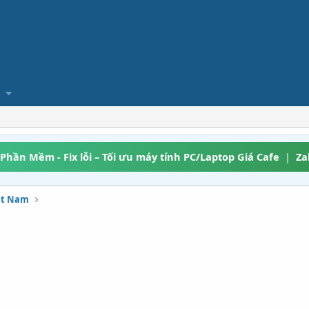
 Phần Mềm - Fix lỗi – Tối ưu máy tính PC/Laptop Giá Cafe
|
Za
iệt Nam