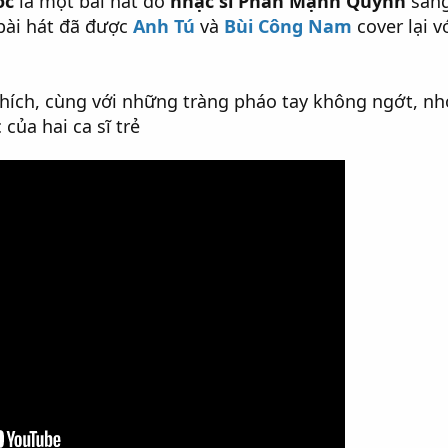
óc
là một bài hát do
nhạc sĩ Phan Mạnh Quỳnh
sáng
 bài hát đã được
Anh Tú
và
Bùi Công Nam
cover lại 
hích, cùng với những tràng pháo tay không ngớt, nhờ
của hai ca sĩ trẻ