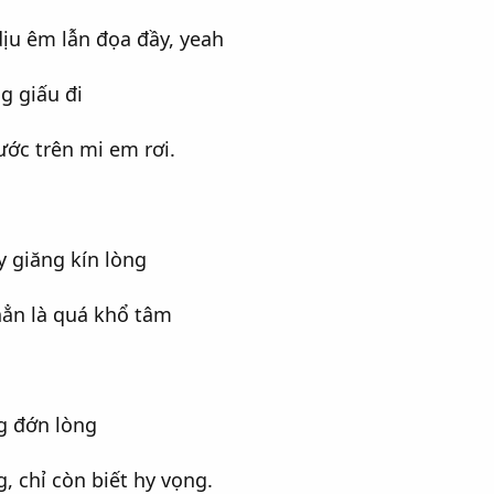
ịu êm lẫn đọa đầy, yeah
ng giấu đi
ước trên mi em rơi.
 giăng kín lòng
ẳn là quá khổ tâm
g đớn lòng
, chỉ còn biết hy vọng.