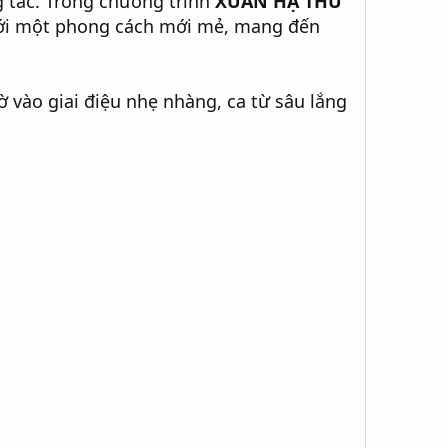
 tác. Trong chương trình
XUÂN HẠ THU
với một phong cách mới mẻ, mang đến
 vào giai điệu nhẹ nhàng, ca từ sâu lắng