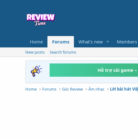
Home
Forums
What's new
Members
New posts
Search forums
Hỗ trợ cài game –
Home
Forums
Góc Review
Âm nhạc
Lời bài hát V