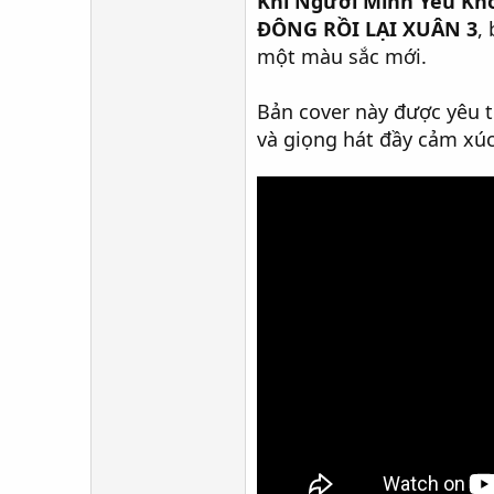
Khi Người Mình Yêu Kh
ĐÔNG RỒI LẠI XUÂN 3
,
một màu sắc mới.
Bản cover này được yêu t
và giọng hát đầy cảm xúc 