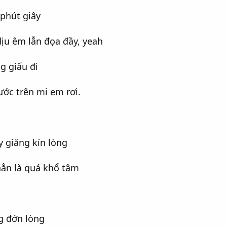
phút giây
ịu êm lẫn đọa đầy, yeah
ng giấu đi
ước trên mi em rơi.
 giăng kín lòng
ẳn là quá khổ tâm
g đớn lòng