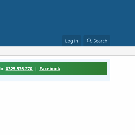
Log in
Search
lo:
0325.536.270
|
Facebook