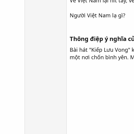
Về Việt Nam lại hít tây, 
Người Việt Nam lạ gì?
Thông điệp ý nghĩa củ
Bài hát "Kiếp Lưu Vong" 
một nơi chốn bình yên. M