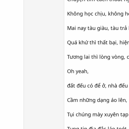
Không học chịu, không h
Mai nay tàu giàu, tàu trả 
Quá khứ thì thất bại, hiện
Tương lai thì lòng vòng, 
Oh yeah,
đất đếu có để ở, nhà đếu
Cầm những dạng áo lên, 
Tụi chúng mày xuyên tạp
Tung tin địa đắc láo toé