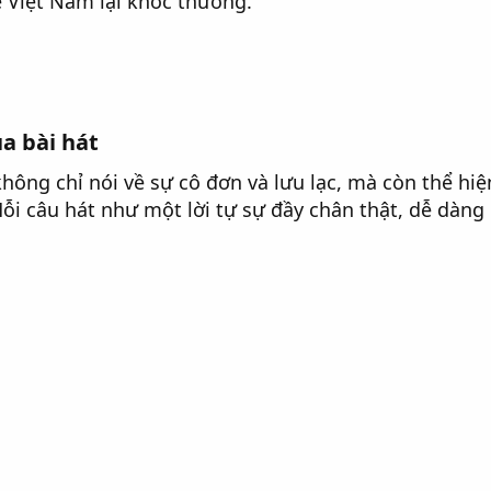
về Việt Nam lại khóc thương.
a bài hát​
không chỉ nói về sự cô đơn và lưu lạc, mà còn thể hi
ỗi câu hát như một lời tự sự đầy chân thật, dễ dàng