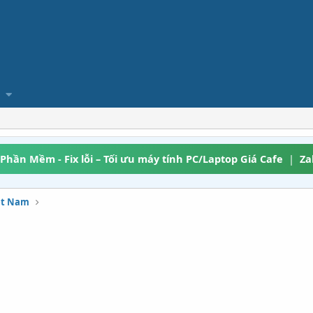
 Phần Mềm - Fix lỗi – Tối ưu máy tính PC/Laptop Giá Cafe
|
Za
iệt Nam