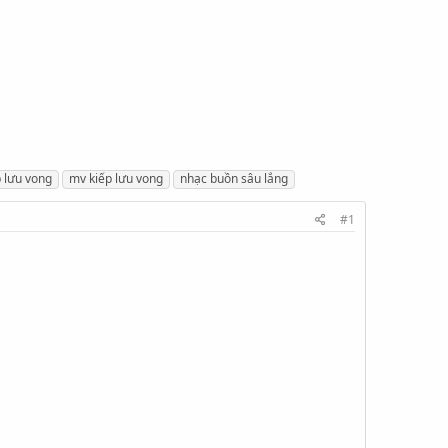
p lưu vong
mv kiếp lưu vong
nhạc buồn sâu lắng
#1