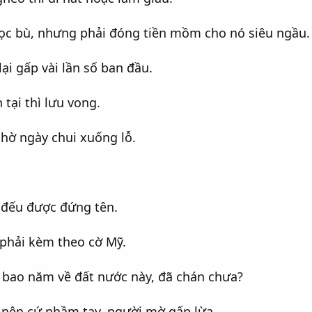
ọc bù, nhưng phải đóng tiền mồm cho nó siêu ngầu.
lại gấp vài lần số ban đầu.
 tại thì lưu vong.
chờ ngày chui xuống lỗ.
 đếu được đứng tên.
phải kèm theo cờ Mỹ.
 bao năm về đất nước này, đã chán chưa?
t, nên cứ nhầm tay, người mờ gấp lừa.