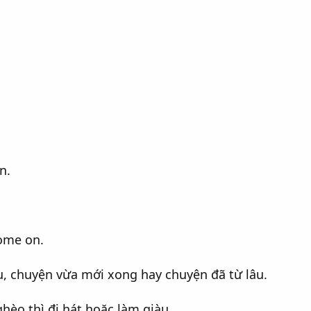
n.
come on.
, chuyện vừa mới xong hay chuyện đã từ lâu.
hèo thì đi hát hoặc làm giàu.