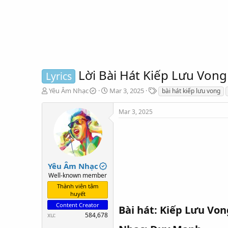
Lời Bài Hát Kiếp Lưu Von
Lyrics
T
S
T
Yêu Âm Nhạc
Mar 3, 2025
bài hát kiếp lưu vong
h
t
a
r
a
g
Mar 3, 2025
e
r
s
a
t
d
d
s
a
t
t
a
e
Yêu Âm Nhạc
r
Well-known member
t
Thành viên tâm
e
huyết
r
Content Creator
Bài hát: Kiếp Lưu Von
xu
584,678