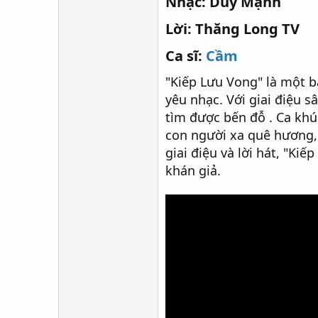
Nhạc: Duy Mạnh​
Lời: Thăng Long TV​
Ca sĩ:
Cầm
"Kiếp Lưu Vong" là một 
yêu nhạc. Với giai điệu s
tìm được bến đỗ . Ca kh
con người xa quê hương,
giai điệu và lời hát, "K
khán giả.