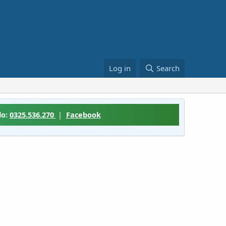
Log in
Search
lo:
0325.536.270
|
Facebook