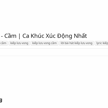
g - Cầm | Ca Khúc Xúc Động Nhất
cầm
kiếp lưu vong
kiếp lưu vong cầm
lời bài hát kiếp lưu vong
lyric kiế
g​