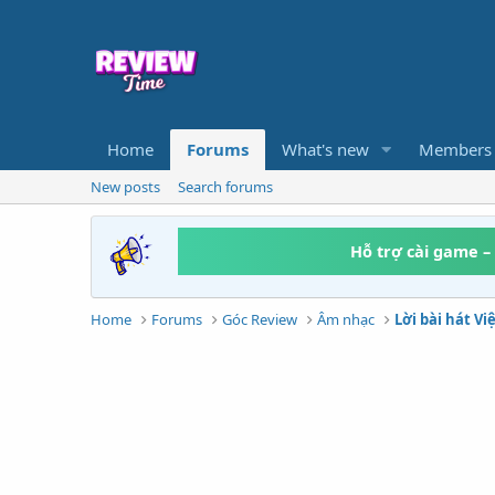
Home
Forums
What's new
Members
New posts
Search forums
Hỗ trợ cài game –
Home
Forums
Góc Review
Âm nhạc
Lời bài hát V