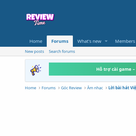
Home
Forums
What's new
Members
New posts
Search forums
Hỗ trợ cài game –
Home
Forums
Góc Review
Âm nhạc
Lời bài hát V