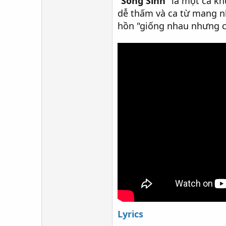
"
Song Sinh
" là một ca k
dễ thấm và ca từ mang nh
hồn "giống nhau nhưng c
Lyrics