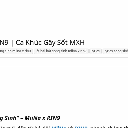
RIN9 | Ca Khúc Gây Sốt MXH
song sinh miina x rin9
lời bài hát song sinh miina x rin9
lyrics
lyrics song sin
ng Sinh" – MiiNa x RIN9