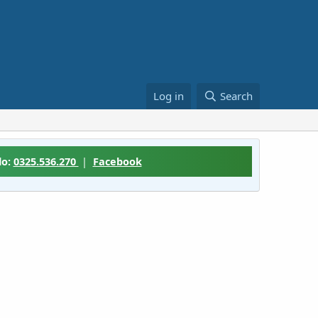
Log in
Search
lo:
0325.536.270
|
Facebook