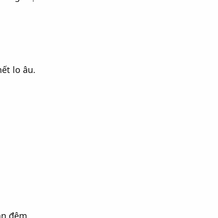
ết lo âu.
àn đêm