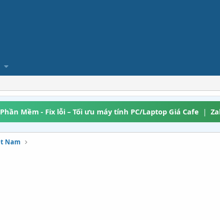
 Phần Mềm - Fix lỗi – Tối ưu máy tính PC/Laptop Giá Cafe
|
Za
iệt Nam