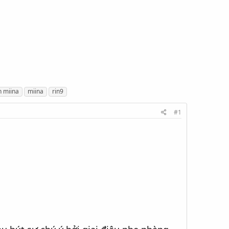
h miina
miina
rin9
#1