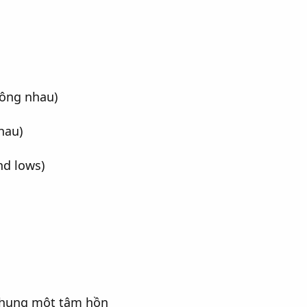
hông nhau)
hau)
nd lows)
chung một tâm hồn