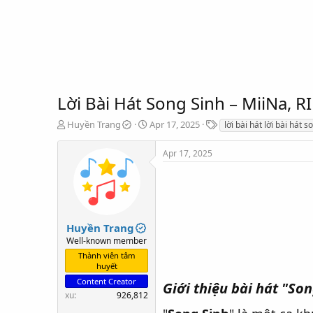
Lời Bài Hát Song Sinh – MiiNa, 
T
S
T
Huyền Trang
Apr 17, 2025
lời bài hát lời bài hát 
h
t
a
r
a
g
Apr 17, 2025
e
r
s
a
t
d
d
s
a
t
t
a
e
Huyền Trang
r
Well-known member
t
Thành viên tâm
e
huyết
r
Content Creator
Giới thiệu bài hát "So
xu
926,812