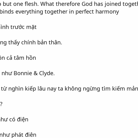
 but one flesh. What therefore God has joined togeth
 binds everything together in perfect harmony
ình trước mặt
g thấy chính bản thân.
uôn cả tâm hồn
 như Bonnie & Clyde.
ta từ nghìn kiếp lâu nay ta không ngừng tìm kiếm mả
?
như có điện
như phát điên