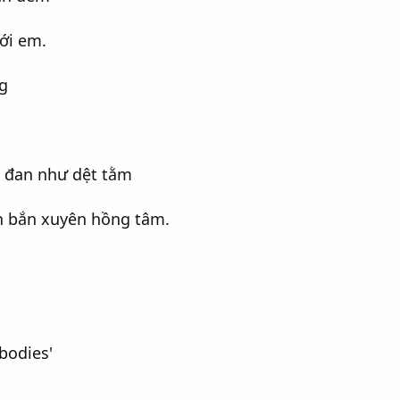
ới em.
g
 đan như dệt tằm
n bắn xuyên hồng tâm.
bodies'