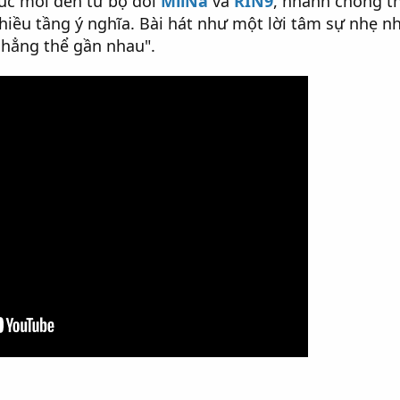
húc mới đến từ bộ đôi
MiiNa
và
RIN9
, nhanh chóng th
iều tầng ý nghĩa. Bài hát như một lời tâm sự nhẹ nh
hẳng thể gần nhau".