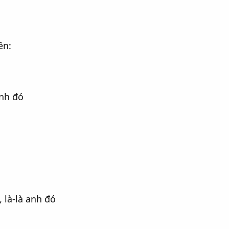
ền:
anh đó
, là-là anh đó