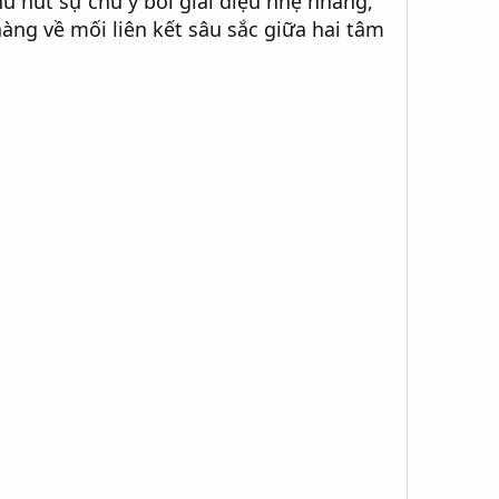
u hút sự chú ý bởi giai điệu nhẹ nhàng,
àng về mối liên kết sâu sắc giữa hai tâm