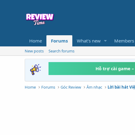
Home
Forums
What's new
Members
New posts
Search forums
Hỗ trợ cài game –
Home
Forums
Góc Review
Âm nhạc
Lời bài hát V