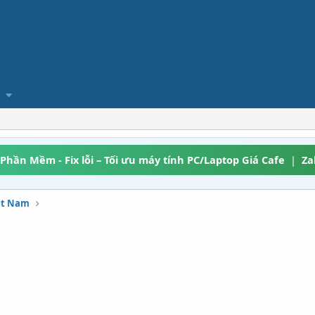
 Phần Mềm - Fix lỗi – Tối ưu máy tính PC/Laptop Giá Cafe
|
Za
iệt Nam