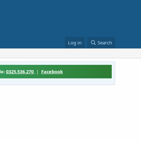
Log in
Search
lo:
0325.536.270
|
Facebook