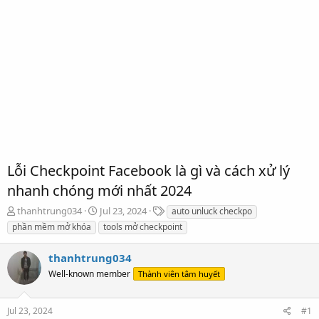
Lỗi Checkpoint Facebook là gì và cách xử lý
nhanh chóng mới nhất 2024
T
S
T
thanhtrung034
Jul 23, 2024
auto unluck checkpo
h
t
a
phần mềm mở khóa
tools mở checkpoint
r
a
g
e
r
s
thanhtrung034
a
t
d
Well-known member
d
Thành viên tâm huyết
s
a
t
t
Jul 23, 2024
#1
a
e