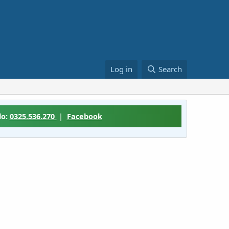
Log in
Search
lo:
0325.536.270
|
Facebook