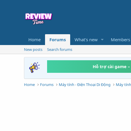
Home
Forums
What's new
Members
New posts
Search forums
Hỗ trợ cài game –
Home
Forums
Máy tính - Điện Thoại Di Động
Máy tín