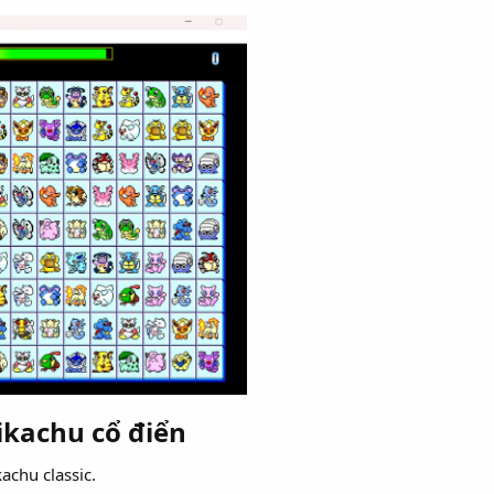
ikachu cổ điển​
achu classic.