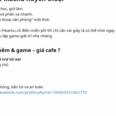
 học, giờ làm.
g và phản xạ nhanh.
n thoại văn phòng” một thời.
Pikachu cổ điển miễn phí thì chỉ cần vài giây là có thể chơi ngay
 tập game giải trí nhẹ nhàng.
ềm & game – giá cafe ?​
 trợ từ xa!
g chủ
óng, tiện lợi và an toàn.
facebook.com/profile.php?id=100063541662770