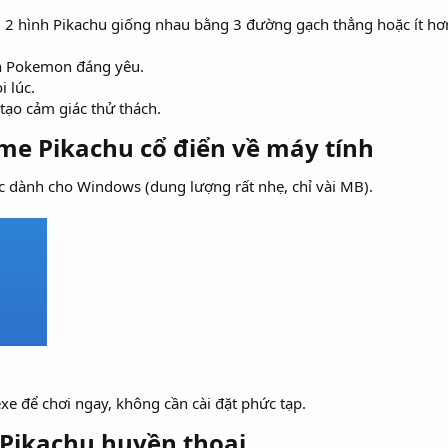
ối 2 hình Pikachu giống nhau bằng 3 đường gạch thẳng hoặc ít hơ
nh Pokemon đáng yêu.
 lúc.
tạo cảm giác thử thách.
e Pikachu cổ điển về máy tính​
 dành cho Windows (dung lượng rất nhẹ, chỉ vài MB).
e để chơi ngay, không cần cài đặt phức tạp.
 Pikachu huyền thoại​