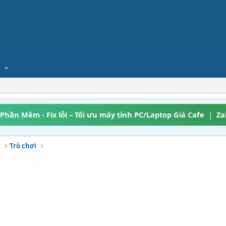
 Phần Mềm - Fix lỗi – Tối ưu máy tính PC/Laptop Giá Cafe
|
Za
h
Trò chơi