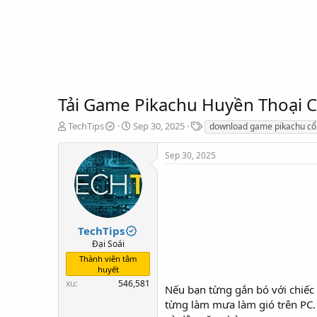
Tải Game Pikachu Huyền Thoại C
T
S
T
TechTips
Sep 30, 2025
download game pikachu cổ
h
t
a
r
a
g
Sep 30, 2025
e
r
s
a
t
d
d
s
a
t
t
a
e
TechTips
r
Đại Soái
t
Thành viên tâm
e
huyết
r
xu
546,581
Nếu bạn từng gắn bó với chiếc
từng làm mưa làm gió trên PC. 