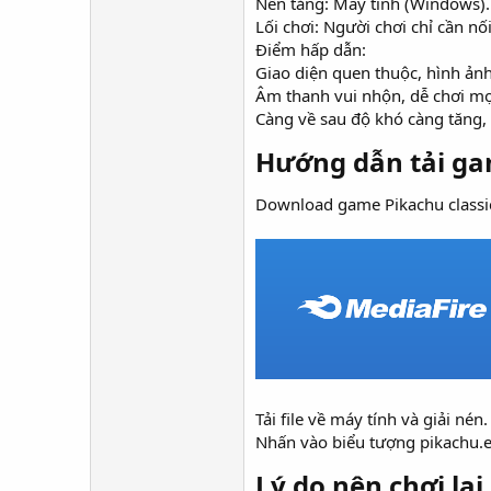
Nền tảng: Máy tính (Windows).
Lối chơi: Người chơi chỉ cần n
Điểm hấp dẫn:
Giao diện quen thuộc, hình ả
Âm thanh vui nhộn, dễ chơi mọi
Càng về sau độ khó càng tăng, 
Hướng dẫn tải gam
Download game Pikachu classic
Tải file về máy tính và giải nén.
Nhấn vào biểu tượng pikachu.ex
Lý do nên chơi lại