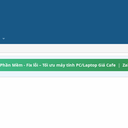
 Phần Mềm - Fix lỗi – Tối ưu máy tính PC/Laptop Giá Cafe
|
Za