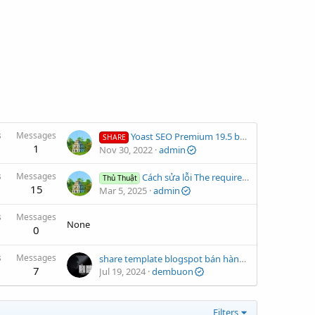
s
Messages
Yoast SEO Premium 19.5 bản quyền chạy tốt mới nhất
SHARE
1
Nov 30, 2022
admin
s
Messages
Cách sửa lỗi The required PHP extension GD could not be found cài xenforo trên xampp
Thủ Thuật
15
Mar 5, 2025
admin
s
Messages
None
0
s
Messages
share template blogspot bán hàng cực đẹp chuẩn seo
7
Jul 19, 2024
dembuon
Filters