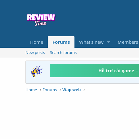
Home
Forums
What's new
Members
New posts
Search forums
Hỗ trợ cài game –
Home
Forums
Wap web