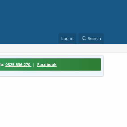
Log in
Search
lo:
0325.536.270
|
Facebook