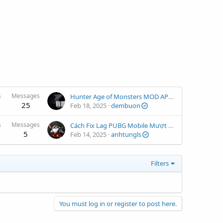
s
Messages
Hunter Age of Monsters MOD APK 0.6.1 (Vô Hạn Tài Nguyên) – Trở Thành Thợ Săn Quái Vật Huyền Thoại
25
Feb 18, 2025
dembuon
s
Messages
Cách Fix Lag PUBG Mobile Mượt Như iPhone Cho Điện Thoại Yếu – Hiệu Quả 100%
5
Feb 14, 2025
anhtungls
Filters
You must log in or register to post here.