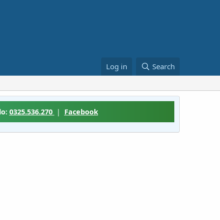
Log in
Search
lo:
0325.536.270
|
Facebook