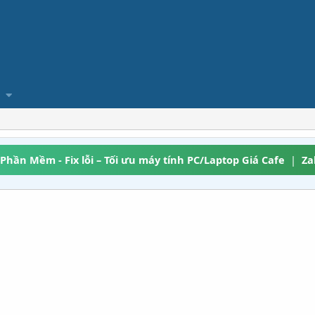
 Phần Mềm - Fix lỗi – Tối ưu máy tính PC/Laptop Giá Cafe
|
Za