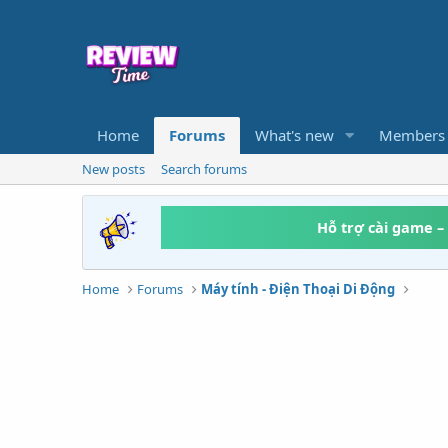
Home
Forums
What's new
Members
New posts
Search forums
Hỗ trợ cài game –
Home
Forums
Máy tính - Điện Thoại Di Động