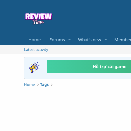
Home
Forums
What's new
Member
Latest activity
Hỗ trợ cài game –
Home
Tags