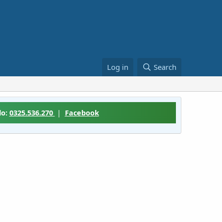
Log in
Search
lo:
0325.536.270
|
Facebook