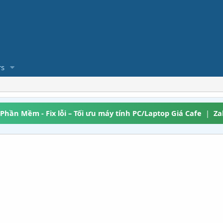
s
 Phần Mềm - Fix lỗi – Tối ưu máy tính PC/Laptop Giá Cafe
|
Za