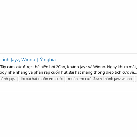
hánh Jayz, Winno | Ý nghĩa
 đầy cảm xúc được thể hiện bởi 2Can, Khánh Jayz và Winno. Ngay khi ra mắt
dy nhẹ nhàng và phần rap cuốn hút.Bài hát mang thông điệp tích cực về...
hánh jayz
lời bài hát muốn em cười
muốn em cười
2can
khánh jayz winno