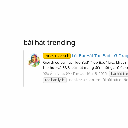
bài hát trending
Lời Bài Hát Too Bad - G-Dra
Lyrics + Vietsub
Giới thiệu bài hát "Too Bad" "Too Bad" là ca khú
hip-hop và R&B, bài hát mang đến một giai điệu cu
Yêu Âm Nhạc
Thread
Mar 3, 2025
bài hát
tr
Replies: 0
Forum:
Lời bài hát quốc
too bad lyric