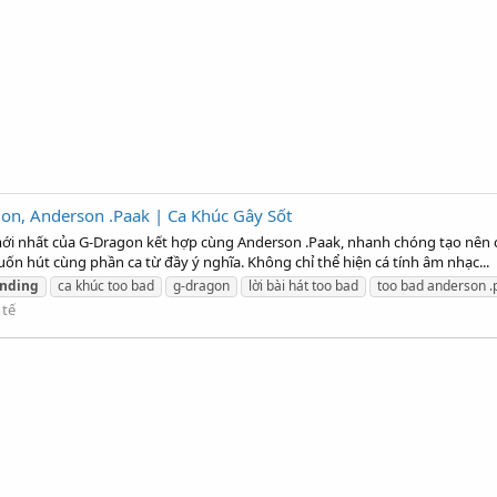
gon, Anderson .Paak | Ca Khúc Gây Sốt
c mới nhất của G-Dragon kết hợp cùng Anderson .Paak, nhanh chóng tạo nên 
ốn hút cùng phần ca từ đầy ý nghĩa. Không chỉ thể hiện cá tính âm nhạc...
ending
ca khúc too bad
g-dragon
lời bài hát too bad
too bad anderson .
 tế