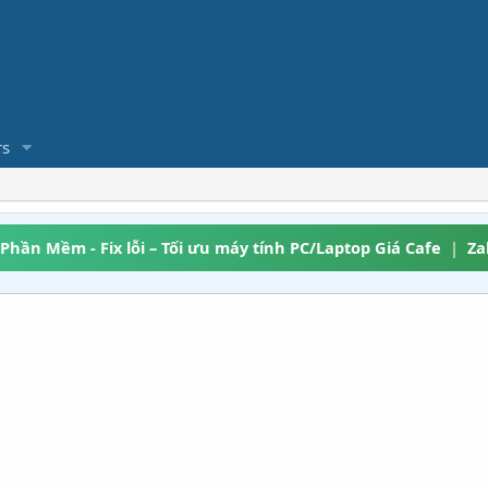
s
 Phần Mềm - Fix lỗi – Tối ưu máy tính PC/Laptop Giá Cafe
|
Za