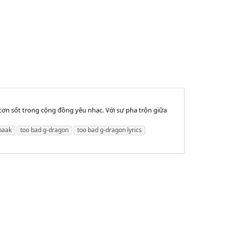
cơn sốt trong cộng đồng yêu nhạc. Với sự pha trộn giữa
paak
too bad g-dragon
too bad g-dragon lyrics