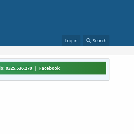
Log in
Search
lo:
0325.536.270
|
Facebook