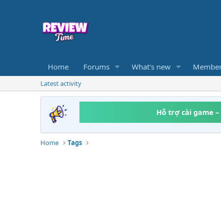
Home
Forums
What's new
Member
Latest activity
Hỗ trợ cài game –
Home
Tags