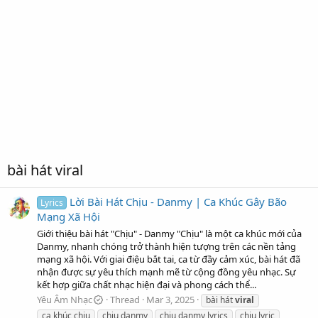
bài hát viral
Lời Bài Hát Chịu - Danmy | Ca Khúc Gây Bão
Lyrics
Mạng Xã Hội
Giới thiệu bài hát "Chịu" - Danmy "Chịu" là một ca khúc mới của
Danmy, nhanh chóng trở thành hiện tượng trên các nền tảng
mạng xã hội. Với giai điệu bắt tai, ca từ đầy cảm xúc, bài hát đã
nhận được sự yêu thích mạnh mẽ từ cộng đồng yêu nhạc. Sự
kết hợp giữa chất nhạc hiện đại và phong cách thể...
Yêu Âm Nhạc
Thread
Mar 3, 2025
bài hát
viral
ca khúc chịu
chịu danmy
chịu danmy lyrics
chịu lyric