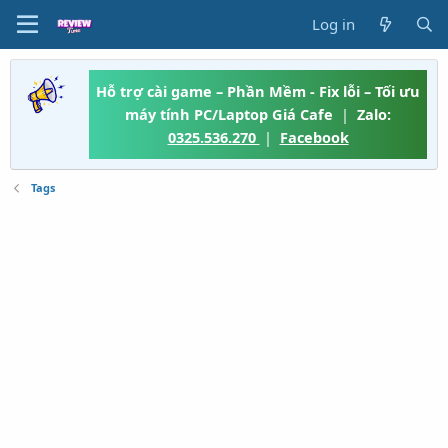
Log in
Hỗ trợ cài game – Phần Mềm - Fix lỗi – Tối ưu
máy tính PC/Laptop Giá Cafe
|
Zalo:
0325.536.270
|
Facebook
Tags