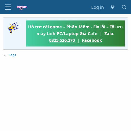
Log in
Hỗ trợ cài game – Phần Mềm - Fix lỗi – Tối ưu
máy tính PC/Laptop Giá Cafe
|
Zalo:
0325.536.270
|
Facebook
Tags