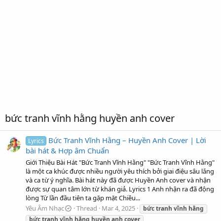
bức tranh vĩnh hằng huyền anh cover
Bức Tranh Vĩnh Hằng – Huyền Anh Cover | Lời
Lyrics
bài hát & Hợp âm Chuẩn
Giới Thiệu Bài Hát "Bức Tranh Vĩnh Hằng" "Bức Tranh Vĩnh Hằng"
là một ca khúc được nhiều người yêu thích bởi giai điệu sâu lắng
và ca từ ý nghĩa. Bài hát này đã được Huyền Anh cover và nhận
được sự quan tâm lớn từ khán giả. Lyrics 1 Anh nhận ra đã động
lòng Từ lần đầu tiên ta gặp mặt Chiều...
Yêu Âm Nhạc
Thread
Mar 4, 2025
bức
tranh
vĩnh
hằng
bức
tranh
vĩnh
hằng
huyền
anh
cover