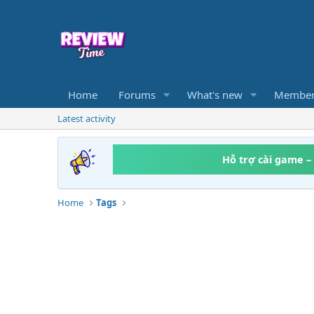
Home
Forums
What's new
Member
Latest activity
Hỗ trợ cài game –
Home
Tags