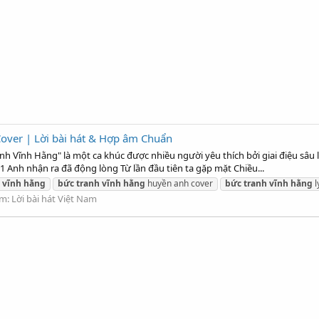
over | Lời bài hát & Hợp âm Chuẩn
nh Vĩnh Hằng" là một ca khúc được nhiều người yêu thích bởi giai điệu sâu 
1 Anh nhận ra đã động lòng Từ lần đầu tiên ta gặp mặt Chiều...
h
vĩnh
hằng
bức
tranh
vĩnh
hằng
huyền anh cover
bức
tranh
vĩnh
hằng
l
um:
Lời bài hát Việt Nam