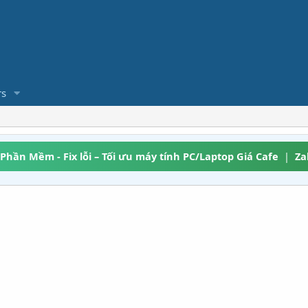
s
 Phần Mềm - Fix lỗi – Tối ưu máy tính PC/Laptop Giá Cafe
|
Za