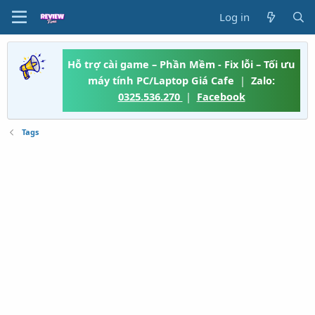
Log in
Hỗ trợ cài game – Phần Mềm - Fix lỗi – Tối ưu
máy tính PC/Laptop Giá Cafe
|
Zalo:
0325.536.270
|
Facebook
Tags