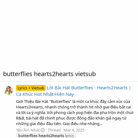
butterflies hearts2hearts vietsub
Lời Bài Hát Butterflies - Hearts2Hearts |
Lyrics + Vietsub
Ca Khúc Hot Nhất Hiện Nay
Giới Thiệu Bài Hát "Butterflies" là một ca khúc đầy cảm xúc của
Hearts2Hearts, nhanh chóng trở thành hit nhờ giai điệu bắt tai
và lời ca ý nghĩa. Với phong cách pop hiện đại pha trộn một chút
R&B, bài hát đã chinh phục được đông đảo khán giả ngay từ
những giai điệu đầu tiên. Giai điệu nhẹ nhàng...
Yêu Âm Nhạc
Thread
Mar 4, 2025
butterflies
hearts2hearts
lyrics