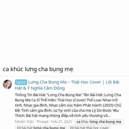
ca khúc lưng cha bụng mẹ
Lưng Cha Bụng Mẹ – Thái Học Cover | Lời Bài
Lyrics
Hát & Ý Nghĩa Cảm Động
Thông Tin Bài Hát "Lưng Cha Bụng Mẹ" Tên Bài Hát: Lưng Cha
Bụng Mẹ Ca Sĩ Thể Hiện: Thái Học (Cover) Thể Loại: Nhạc trữ
tình, Nhạc gia đình, Nhạc cảm xúc Năm Phát Hành: (2025) Chủ
Đề: Tình cảm gia đình, sự hy sinh của cha mẹ Lý Do Được Yêu
Thích: Bài hát mang thông điệp về tình yêu thương vô...
Nhiên Trần
Thread
Feb 27, 2025
ca
khúc
lưng
cha
bụng
mẹ
lời bài hát
lưng
cha
bụng
mẹ
lời bài hát thái học cover