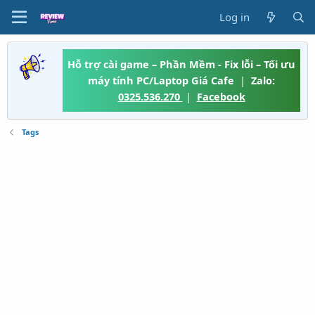
Log in
Hỗ trợ cài game – Phần Mềm - Fix lỗi – Tối ưu
máy tính PC/Laptop Giá Cafe
|
Zalo:
0325.536.270
|
Facebook
Tags