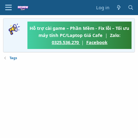
Log in
Hỗ trợ cài game – Phần Mềm - Fix lỗi – Tối ưu
máy tính PC/Laptop Giá Cafe
|
Zalo:
0325.536.270
|
Facebook
Tags