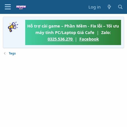
Log in
Hỗ trợ cài game – Phần Mềm - Fix lỗi – Tối ưu
máy tính PC/Laptop Giá Cafe
|
Zalo:
0325.536.270
|
Facebook
Tags