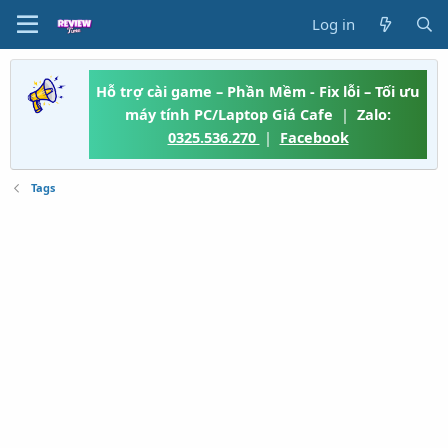
Log in
Hỗ trợ cài game – Phần Mềm - Fix lỗi – Tối ưu
máy tính PC/Laptop Giá Cafe
|
Zalo:
0325.536.270
|
Facebook
Tags