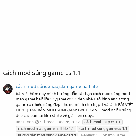
cách mod súng game cs 1.1
cách mod súng,map,skin game half life
bài viết hôm nay mình hướng dẫn các bạn cách mod súng mod
map game half life 1.1,game cs 1.1 đẹp nhé 1 số hình ảnh trong
game có nhiều súng đẹp nhưng mình chỉ chụp 1 vài ảnh BÀI VIẾT
LIÊN QUAN BẢN MOD SÚNG,MAP GẠCH XANH mod nhiều súng
đẹp các bạn tải file cstrike về giải nén copy...
anhtungls
Thread
Dec 26, 2022
cách
mod
map
cs
1.1
cách
mod
map
game
half life
1.1
cách
mod
súng
game
cs
1.1
Replies: 1
Forum:
Game
hướng dẫn
mod
súng
game
cs
1.1