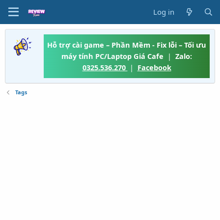
Log in
Hỗ trợ cài game – Phần Mềm - Fix lỗi – Tối ưu
máy tính PC/Laptop Giá Cafe
|
Zalo:
0325.536.270
|
Facebook
Tags