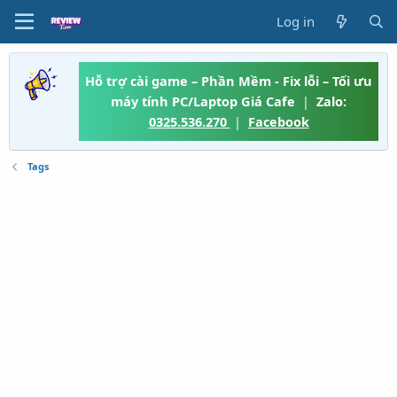
Log in
Hỗ trợ cài game – Phần Mềm - Fix lỗi – Tối ưu
máy tính PC/Laptop Giá Cafe
|
Zalo:
0325.536.270
|
Facebook
Tags