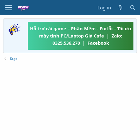
Log in
Hỗ trợ cài game – Phần Mềm - Fix lỗi – Tối ưu
máy tính PC/Laptop Giá Cafe
|
Zalo:
0325.536.270
|
Facebook
Tags