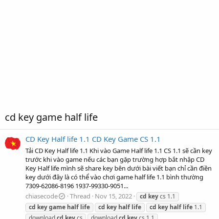
cd key game half life
CD Key Half life 1.1 CD Key Game CS 1.1
Tải CD Key Half life 1.1 Khi vào Game Half life 1.1 CS 1.1 sẽ cần key
trước khi vào game nếu các bạn gặp trường hợp bắt nhập CD
Key Half life mình sẽ share key bên dưới bài viết bạn chỉ cần điền
key dưới đây là có thể vào chơi game half life 1.1 bình thường
7309-62086-8196 1937-99330-9051...
chiasecode
Thread
Nov 15, 2022
cd
key
cs 1.1
cd
key
game
half
life
cd
key
half
life
cd
key
half
life
1.1
download
cd
key
cs
download
cd
key
cs 1.1