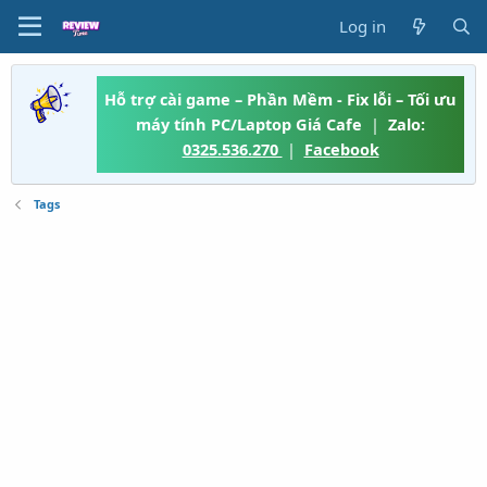
Log in
Hỗ trợ cài game – Phần Mềm - Fix lỗi – Tối ưu
máy tính PC/Laptop Giá Cafe
|
Zalo:
0325.536.270
|
Facebook
Tags