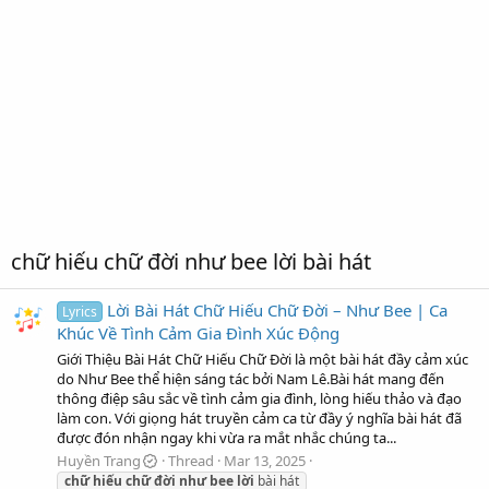
chữ hiếu chữ đời như bee lời bài hát
Lời Bài Hát Chữ Hiếu Chữ Đời – Như Bee | Ca
Lyrics
Khúc Về Tình Cảm Gia Đình Xúc Động
Giới Thiệu Bài Hát Chữ Hiếu Chữ Đời là một bài hát đầy cảm xúc
do Như Bee thể hiện sáng tác bởi Nam Lê.Bài hát mang đến
thông điệp sâu sắc về tình cảm gia đình, lòng hiếu thảo và đạo
làm con. Với giọng hát truyền cảm ca từ đầy ý nghĩa bài hát đã
được đón nhận ngay khi vừa ra mắt nhắc chúng ta...
Huyền Trang
Thread
Mar 13, 2025
chữ
hiếu
chữ
đời
như
bee
lời
bài hát