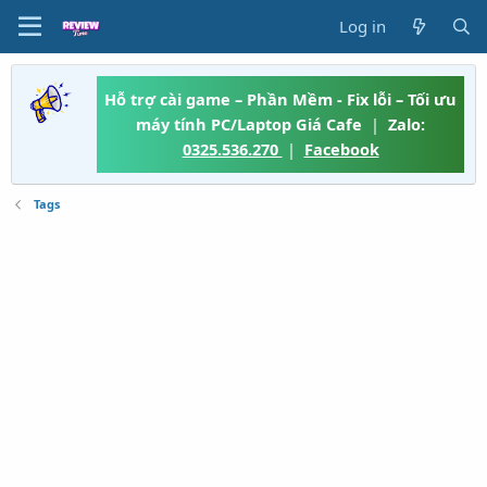
Log in
Hỗ trợ cài game – Phần Mềm - Fix lỗi – Tối ưu
máy tính PC/Laptop Giá Cafe
|
Zalo:
0325.536.270
|
Facebook
Tags