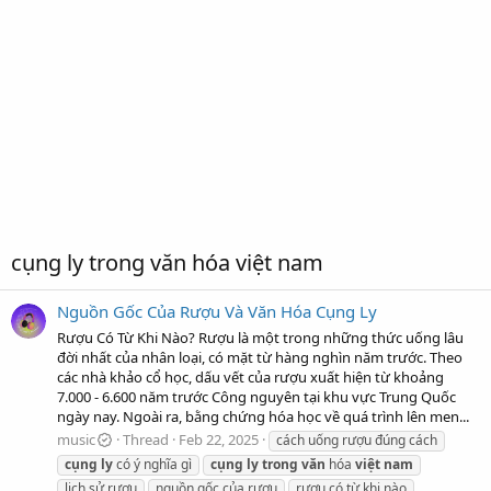
cụng ly trong văn hóa việt nam
Nguồn Gốc Của Rượu Và Văn Hóa Cụng Ly
Rượu Có Từ Khi Nào? Rượu là một trong những thức uống lâu
đời nhất của nhân loại, có mặt từ hàng nghìn năm trước. Theo
các nhà khảo cổ học, dấu vết của rượu xuất hiện từ khoảng
7.000 - 6.600 năm trước Công nguyên tại khu vực Trung Quốc
ngày nay. Ngoài ra, bằng chứng hóa học về quá trình lên men...
music
Thread
Feb 22, 2025
cách uống rượu đúng cách
cụng
ly
có ý nghĩa gì
cụng
ly
trong
văn
hóa
việt
nam
lịch sử rượu
nguồn gốc của rượu
rượu có từ khi nào