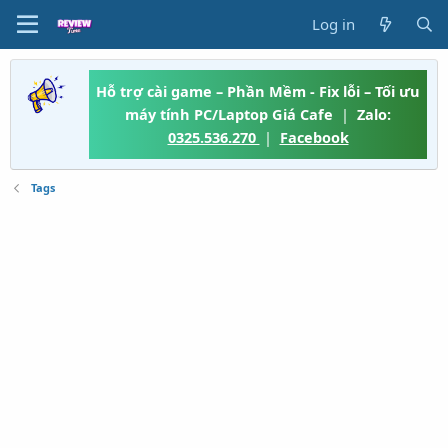
Log in
Hỗ trợ cài game – Phần Mềm - Fix lỗi – Tối ưu
máy tính PC/Laptop Giá Cafe
|
Zalo:
0325.536.270
|
Facebook
Tags