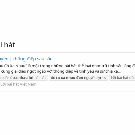
i hát
uyên | thông điệp sâu sắc
ù Có Xa Nhau" là một trong những bài hát thể loại nhạc trữ tình sâu lắng 
ùng giai điệu ngọt ngào với thông điệp về tình yêu và sự chia xa...
n dù có
xa
nhau
lời
bài hát
dù có
xa
nhau
đan
nguyên lyrics
lời
bài hát dù
:
Lời bài hát Việt Nam