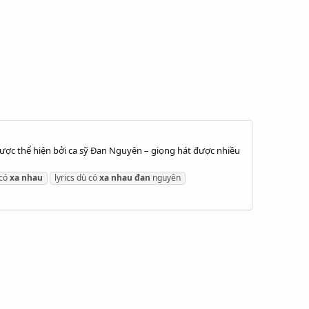
được thể hiện bởi ca sỹ Đan Nguyên – giọng hát được nhiều
 có
xa
nhau
lyrics dù có
xa
nhau
đan
nguyên