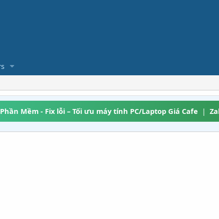
s
 Phần Mềm - Fix lỗi – Tối ưu máy tính PC/Laptop Giá Cafe
|
Za