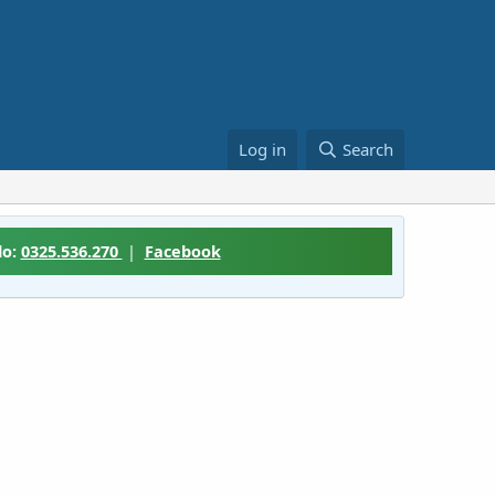
Log in
Search
lo:
0325.536.270
|
Facebook