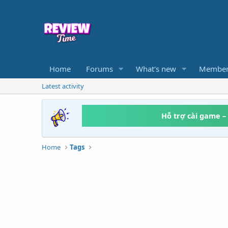
Home
Forums
What's new
Member
Latest activity
Hỗ trợ cài game –
Home
Tags