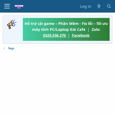
Log in
Hỗ trợ cài game – Phần Mềm - Fix lỗi – Tối ưu
máy tính PC/Laptop Giá Cafe
|
Zalo:
0325.536.270
|
Facebook
Tags