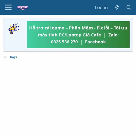
Log in
Hỗ trợ cài game – Phần Mềm - Fix lỗi – Tối ưu
máy tính PC/Laptop Giá Cafe
|
Zalo:
0325.536.270
|
Facebook
Tags