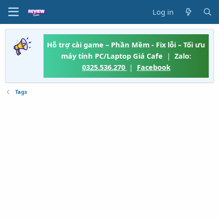
Log in
Hỗ trợ cài game – Phần Mềm - Fix lỗi – Tối ưu
máy tính PC/Laptop Giá Cafe
|
Zalo:
0325.536.270
|
Facebook
Tags