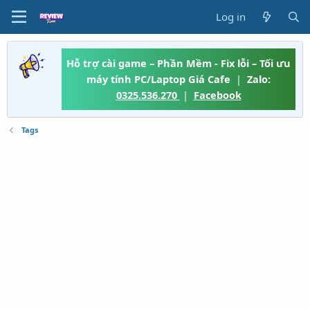
Log in
Hỗ trợ cài game – Phần Mềm - Fix lỗi – Tối ưu
máy tính PC/Laptop Giá Cafe
|
Zalo:
0325.536.270
|
Facebook
Tags