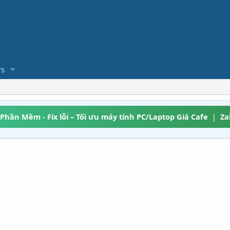
s
 Phần Mềm - Fix lỗi – Tối ưu máy tính PC/Laptop Giá Cafe
|
Za