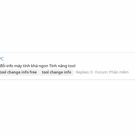
PC
 đổi info máy tính khá ngon Tính năng tool
Replies: 0
Forum:
Phần mềm
tool
change
info
free
tool
change
info