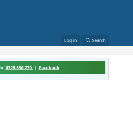
Log in
Search
lo:
0325.536.270
|
Facebook