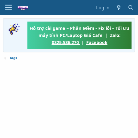
Log in
Hỗ trợ cài game – Phần Mềm - Fix lỗi – Tối ưu
máy tính PC/Laptop Giá Cafe
|
Zalo:
0325.536.270
|
Facebook
Tags