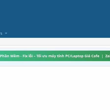
s
 Phần Mềm - Fix lỗi – Tối ưu máy tính PC/Laptop Giá Cafe
|
Za