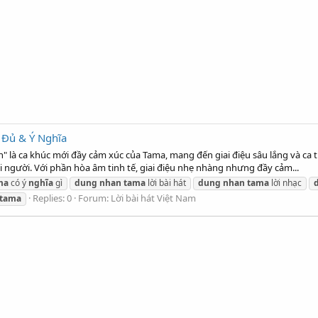
 Đủ & Ý Nghĩa
 là ca khúc mới đầy cảm xúc của Tama, mang đến giai điệu sâu lắng và ca từ
 người. Với phần hòa âm tinh tế, giai điệu nhẹ nhàng nhưng đầy cảm...
ma
có ý
nghĩa
gì
dung
nhan
tama
lời bài hát
dung
nhan
tama
lời nhạc
Replies: 0
Forum:
Lời bài hát Việt Nam
tama