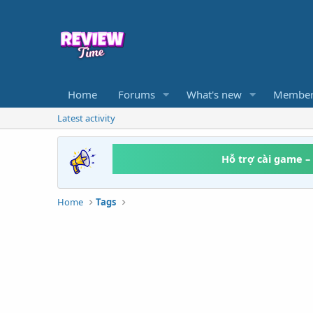
Home
Forums
What's new
Member
Latest activity
Hỗ trợ cài game –
Home
Tags