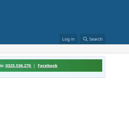
Log in
Search
lo:
0325.536.270
|
Facebook