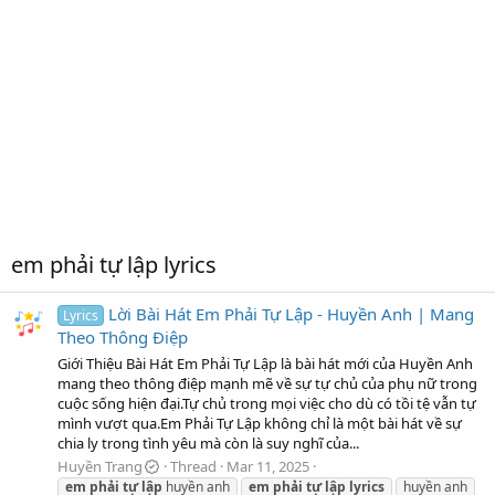
em phải tự lập lyrics
Lời Bài Hát Em Phải Tự Lập - Huyền Anh | Mang
Lyrics
Theo Thông Điệp
Giới Thiệu Bài Hát Em Phải Tự Lập là bài hát mới của Huyền Anh
mang theo thông điệp mạnh mẽ về sự tự chủ của phụ nữ trong
cuộc sống hiện đại.Tự chủ trong mọi việc cho dù có tồi tệ vẫn tự
mình vượt qua.Em Phải Tự Lập không chỉ là một bài hát về sự
chia ly trong tình yêu mà còn là suy nghĩ của...
Huyền Trang
Thread
Mar 11, 2025
em
phải
tự
lập
huyền anh
em
phải
tự
lập
lyrics
huyền anh