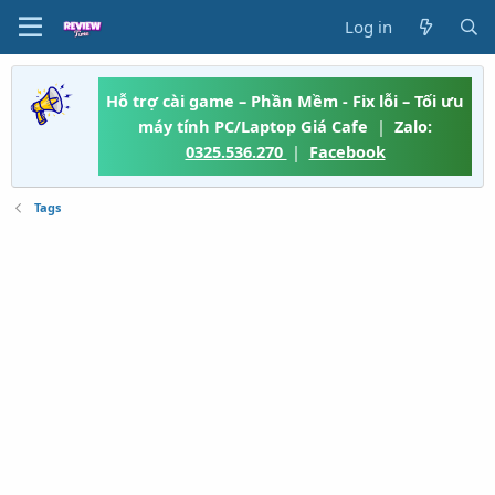
Log in
Hỗ trợ cài game – Phần Mềm - Fix lỗi – Tối ưu
máy tính PC/Laptop Giá Cafe
|
Zalo:
0325.536.270
|
Facebook
Tags