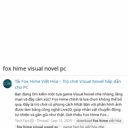
fox hime visual novel pc
Tải Fox Hime Việt Hóa – Trò chơi Visual Novel hấp dẫn
cho PC
Bạn đang tìm kiếm một tựa game Visual Novel nhẹ nhàng, lãng
mạn và đầy cảm xúc? Fox Hime chính là lựa chọn không thể bỏ
qua. Đây là trò chơi có phong cách Nhật Bản với phần hình ảnh
được làm bằng công nghệ Live2D, giúp nhân vật chuyển động
tự nhiên và gần gũi như thật. Giới thiệu Fox Hime Fox...
TechTips
Thread
Sep 15, 2025
download
fox
hime
việt hóa
fox
hime
visual
novel
pc
game hẹn hò việt hóa nhẹ