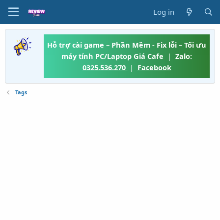
Log in
Hỗ trợ cài game – Phần Mềm - Fix lỗi – Tối ưu
máy tính PC/Laptop Giá Cafe
|
Zalo:
0325.536.270
|
Facebook
Tags