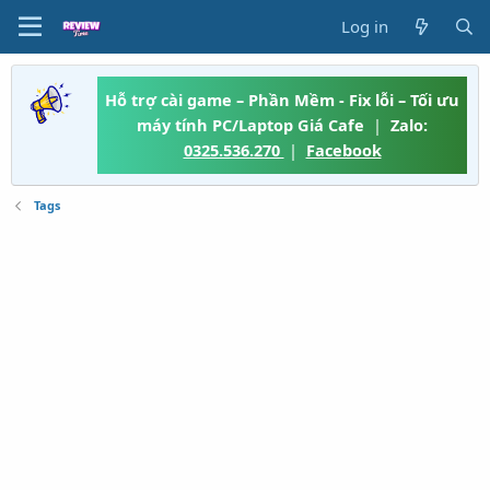
Log in
Hỗ trợ cài game – Phần Mềm - Fix lỗi – Tối ưu
máy tính PC/Laptop Giá Cafe
|
Zalo:
0325.536.270
|
Facebook
Tags