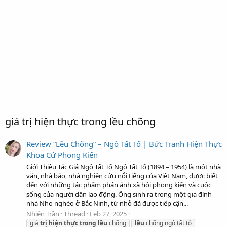
giá trị hiện thực trong lều chõng
Review “Lều Chõng” – Ngô Tất Tố | Bức Tranh Hiện Thực
Khoa Cử Phong Kiến
Giới Thiệu Tác Giả Ngô Tất Tố Ngô Tất Tố (1894 – 1954) là một nhà
văn, nhà báo, nhà nghiên cứu nổi tiếng của Việt Nam, được biết
đến với những tác phẩm phản ánh xã hội phong kiến và cuộc
sống của người dân lao động. Ông sinh ra trong một gia đình
nhà Nho nghèo ở Bắc Ninh, từ nhỏ đã được tiếp cận...
Nhiên Trần
Thread
Feb 27, 2025
giá
trị
hiện
thực
trong
lều
chõng
lều
chõng ngô tất tố