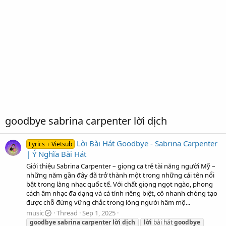
goodbye sabrina carpenter lời dịch
Lời Bài Hát Goodbye - Sabrina Carpenter
Lyrics + Vietsub
| Ý Nghĩa Bài Hát
Giới thiệu Sabrina Carpenter – giọng ca trẻ tài năng người Mỹ –
những năm gần đây đã trở thành một trong những cái tên nổi
bật trong làng nhạc quốc tế. Với chất giọng ngọt ngào, phong
cách âm nhạc đa dạng và cá tính riêng biệt, cô nhanh chóng tạo
được chỗ đứng vững chắc trong lòng người hâm mộ...
music
Thread
Sep 1, 2025
goodbye
sabrina
carpenter
lời
dịch
lời
bài hát
goodbye