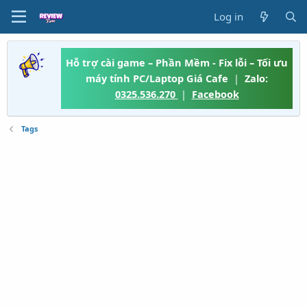
Log in
Hỗ trợ cài game – Phần Mềm - Fix lỗi – Tối ưu
máy tính PC/Laptop Giá Cafe
|
Zalo:
0325.536.270
|
Facebook
Tags