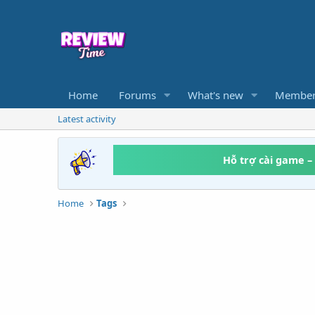
Home
Forums
What's new
Member
Latest activity
Hỗ trợ cài game –
Home
Tags