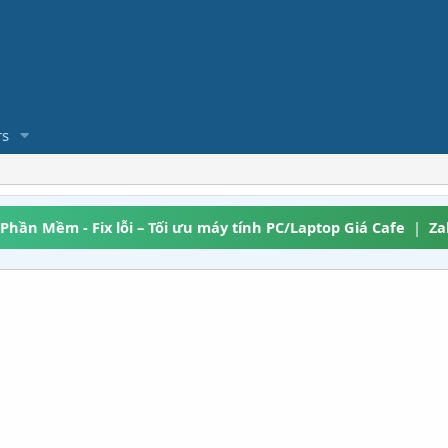
s
 Phần Mềm - Fix lỗi – Tối ưu máy tính PC/Laptop Giá Cafe
|
Za