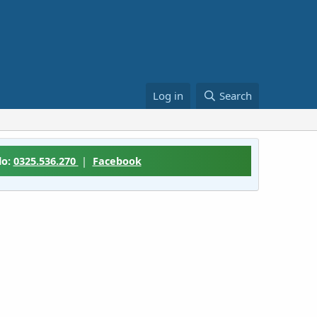
Log in
Search
lo:
0325.536.270
|
Facebook