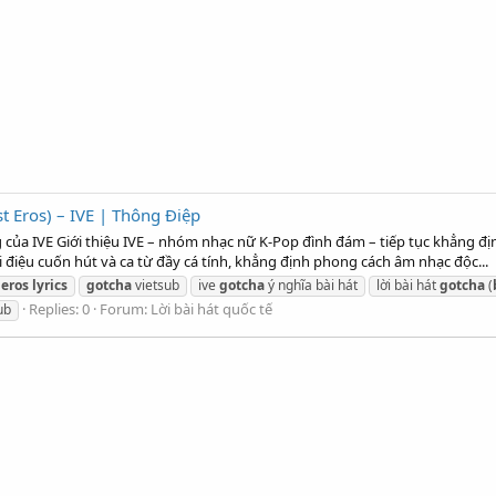
 Eros) – IVE | Thông Điệp
ủa IVE Giới thiệu IVE – nhóm nhạc nữ K-Pop đình đám – tiếp tục khẳng địn
điệu cuốn hút và ca từ đầy cá tính, khẳng định phong cách âm nhạc độc...
eros
lyrics
gotcha
vietsub
ive
gotcha
ý nghĩa bài hát
lời bài hát
gotcha
(
Replies: 0
Forum:
Lời bài hát quốc tế
ub