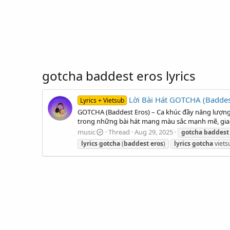
gotcha baddest eros lyrics
Lời Bài Hát GOTCHA (Baddest
Lyrics + Vietsub
GOTCHA (Baddest Eros) – Ca khúc đầy năng lượng c
trong những bài hát mang màu sắc mạnh mẽ, giai 
music
Thread
Aug 29, 2025
gotcha
baddest
lyrics
gotcha
(
baddest
eros
)
lyrics
gotcha
viets