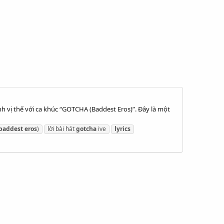
h vị thế với ca khúc “GOTCHA (Baddest Eros)”. Đây là một
baddest
eros
)
lời bài hát
gotcha
ive
lyrics