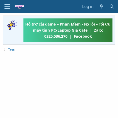
Log in
Hỗ trợ cài game – Phần Mềm - Fix lỗi – Tối ưu
máy tính PC/Laptop Giá Cafe
|
Zalo:
0325.536.270
|
Facebook
Tags