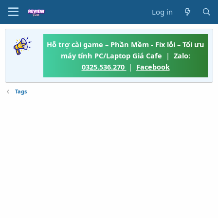
Log in
Hỗ trợ cài game – Phần Mềm - Fix lỗi – Tối ưu
máy tính PC/Laptop Giá Cafe
|
Zalo:
0325.536.270
|
Facebook
Tags