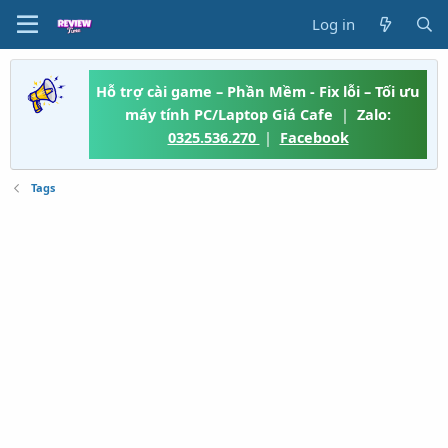
Log in
Hỗ trợ cài game – Phần Mềm - Fix lỗi – Tối ưu
máy tính PC/Laptop Giá Cafe
|
Zalo:
0325.536.270
|
Facebook
Tags