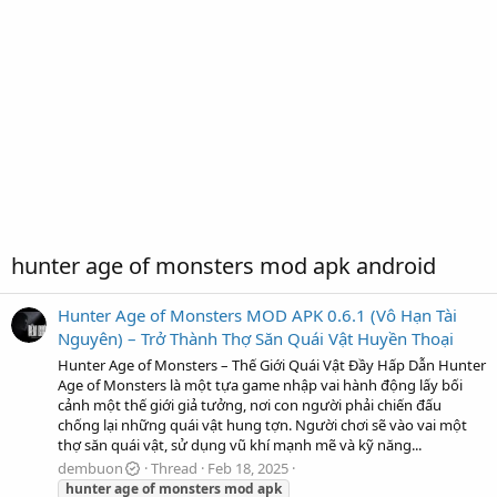
hunter age of monsters mod apk android
Hunter Age of Monsters MOD APK 0.6.1 (Vô Hạn Tài
Nguyên) – Trở Thành Thợ Săn Quái Vật Huyền Thoại
Hunter Age of Monsters – Thế Giới Quái Vật Đầy Hấp Dẫn Hunter
Age of Monsters là một tựa game nhập vai hành động lấy bối
cảnh một thế giới giả tưởng, nơi con người phải chiến đấu
chống lại những quái vật hung tợn. Người chơi sẽ vào vai một
thợ săn quái vật, sử dụng vũ khí mạnh mẽ và kỹ năng...
dembuon
Thread
Feb 18, 2025
hunter
age
of
monsters
mod
apk