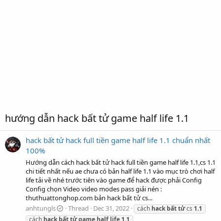
hướng dẫn hack bất tử game half life 1.1
hack bất tử hack full tiền game half life 1.1 chuẩn nhất
100%
Hướng dẫn cách hack bất tử hack full tiền game half life 1.1,cs 1.1
chi tiết nhất nếu ae chưa có bản half life 1.1 vào mục trò chơi half
life tải về nhé trước tiên vào game để hack được phải Config
Config chọn Video video modes pass giải nén :
thuthuattonghop.com bản hack bất tử cs...
anhtungls
Thread
Dec 31, 2022
cách
hack
bất
tử
cs
1.1
cách
hack
bất
tử
game
half
life
1.1