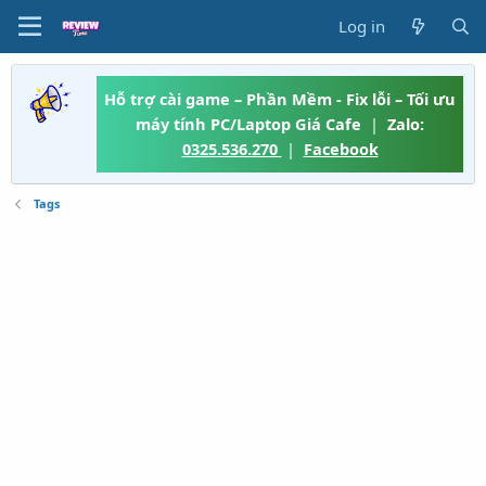
Log in
Hỗ trợ cài game – Phần Mềm - Fix lỗi – Tối ưu
máy tính PC/Laptop Giá Cafe
|
Zalo:
0325.536.270
|
Facebook
Tags