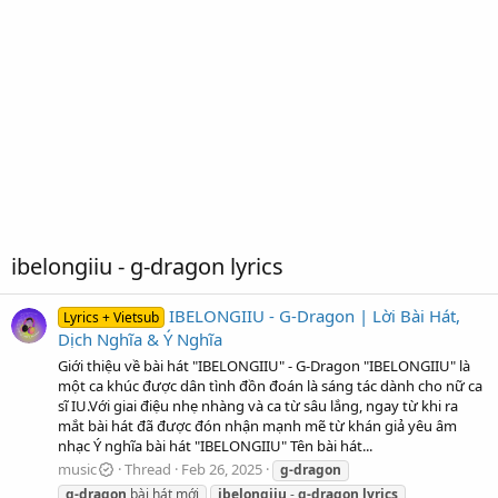
ibelongiiu - g-dragon lyrics
IBELONGIIU - G-Dragon | Lời Bài Hát,
Lyrics + Vietsub
Dịch Nghĩa & Ý Nghĩa
Giới thiệu về bài hát "IBELONGIIU" - G-Dragon "IBELONGIIU" là
một ca khúc được dân tình đồn đoán là sáng tác dành cho nữ ca
sĩ IU.Với giai điệu nhẹ nhàng và ca từ sâu lắng, ngay từ khi ra
mắt bài hát đã được đón nhận mạnh mẽ từ khán giả yêu âm
nhạc Ý nghĩa bài hát "IBELONGIIU" Tên bài hát...
music
Thread
Feb 26, 2025
g-dragon
g-dragon
bài hát mới
ibelongiiu
-
g-dragon
lyrics