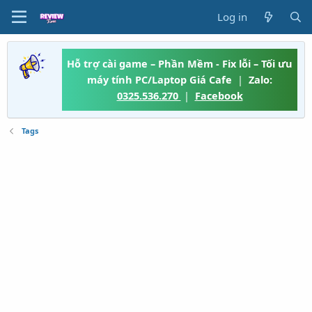
Log in
Hỗ trợ cài game – Phần Mềm - Fix lỗi – Tối ưu
máy tính PC/Laptop Giá Cafe
|
Zalo:
0325.536.270
|
Facebook
Tags