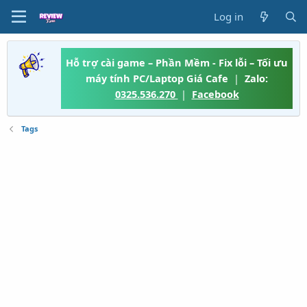
Log in
Hỗ trợ cài game – Phần Mềm - Fix lỗi – Tối ưu
máy tính PC/Laptop Giá Cafe
|
Zalo:
0325.536.270
|
Facebook
Tags