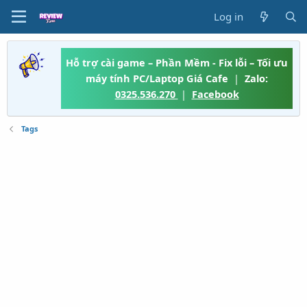
Log in
Hỗ trợ cài game – Phần Mềm - Fix lỗi – Tối ưu
máy tính PC/Laptop Giá Cafe
|
Zalo:
0325.536.270
|
Facebook
Tags